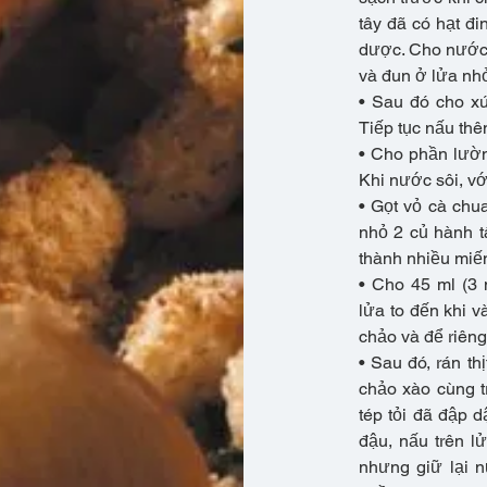
tây đã có hạt đi
dược. Cho nước 
và đun ở lửa nhỏ
• Sau đó cho xú
Tiếp tục nấu thê
• Cho phần lườn
Khi nước sôi, vớ
• Gọt vỏ cà chua
nhỏ 2 củ hành tây
thành nhiều miế
• Cho 45 ml (3
lửa to đến khi và
chảo và để riêng
• Sau đó, rán t
chảo xào cùng t
tép tỏi đã đập 
đậu, nấu trên l
nhưng giữ lại 