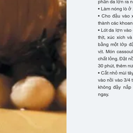
phần da lợn ra n
• Làm nóng lò ở 
• Cho đậu vào x
thành các khoanh
• Lót da lợn vào
thịt, xúc xích v
bằng một lớp đ
vịt. Món casso
chất lỏng. Đặt n
30 phút, thêm n
• Cắt nhỏ mùi tâ
vào nồi vào 3/4 
không đậy nắp
ngay.