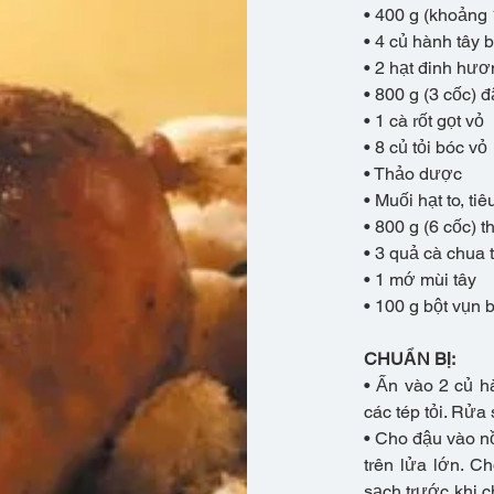
• 400 g (khoảng 1
• 4 củ hành tây 
• 2 hạt đinh hư
• 800 g (3 cốc) đ
• 1 cà rốt gọt vỏ
• 8 củ tỏi bóc vỏ
• Thảo dược
• Muối hạt to, ti
• 800 g (6 cốc) t
• 3 quả cà chua 
• 1 mớ mùi tây
• 100 g bột vụn 
CHUẨN BỊ:
• Ấn vào 2 củ h
các tép tỏi. Rửa 
• Cho đậu vào n
trên lửa lớn. C
sạch trước khi c