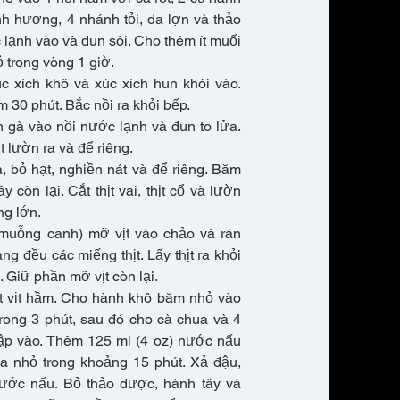
nh hương, 4 nhánh tỏi, da lợn và thảo
lạnh vào và đun sôi. Cho thêm ít muối
 trong vòng 1 giờ.
c xích khô và xúc xích hun khói vào.
m 30 phút. Bắc nồi ra khỏi bếp.
 gà vào nồi nước lạnh và đun to lửa.
t lườn ra và để riêng.
, bỏ hạt, nghiền nát và để riêng. Băm
 còn lại. Cắt thịt vai, thịt cổ và lườn
ng lớn.
 muỗng canh) mỡ vịt vào chảo và rán
ng đều các miếng thịt. Lấy thịt ra khỏi
. Giữ phần mỡ vịt còn lại.
hịt vịt hầm. Cho hành khô băm nhỏ vào
rong 3 phút, sau đó cho cà chua và 4
dập vào. Thêm 125 ml (4 oz) nước nấu
ửa nhỏ trong khoảng 15 phút. Xả đậu,
nước nấu. Bỏ thảo dược, hành tây và