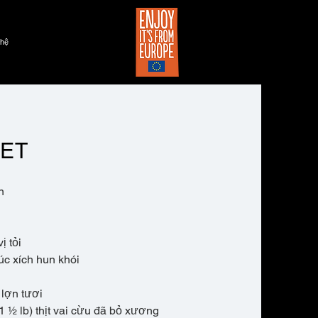
 hệ
ET
n
ị tỏi
xúc xích hun khói
 lợn tươi
1 ½ lb) thịt vai cừu đã bỏ xương