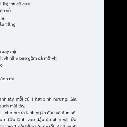
 lb) thịt cổ cừu
bóc vỏ
ơng
ậu trắng
êu xay mịn
hịt vịt hầm bao gồm cả mỡ vịt
to
bánh mì
ành tây, mỗi củ 1 hạt đinh hương. Giã
sạch mùi tây.
ồi, cho nước lạnh ngập đậu và đun sôi
ho nước lạnh vào đậu đã chín và rửa
ho vào 1 nồi hầm với cà rốt, 2 củ hành