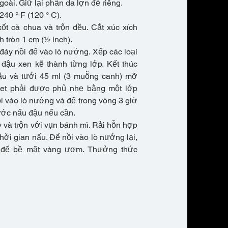
goài. Giữ lại phần da lợn để riêng.
240 ° F (120 ° C).
ốt cà chua và trộn đều. Cắt xúc xích
 tròn 1 cm (½ inch).
 đáy nồi để vào lò nướng. Xếp các loại
à đậu xen kẽ thành từng lớp. Kết thúc
ậu và tưới 45 ml (3 muỗng canh) mỡ
ulet phải được phủ nhẹ bằng một lớp
ồi vào lò nướng và để trong vòng 3 giờ
ước nấu đậu nếu cần.
y và trộn với vụn bánh mì. Rải hỗn hợp
thời gian nấu. Để nồi vào lò nướng lại,
 để bề mặt vàng ươm. Thưởng thức