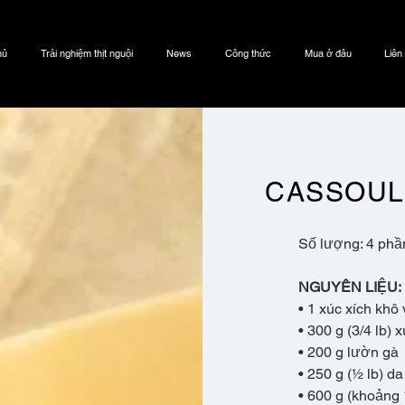
hủ
Trải nghiệm thịt nguội
News
Công thức
Mua ở đâu
Liên
CASSOUL
Số lượng: 4 phầ
NGUYÊN LIỆU:
• 1 xúc xích khô v
• 300 g (3/4 lb) 
• 200 g lườn gà
• 250 g (½ lb) da
• 600 g (khoảng 