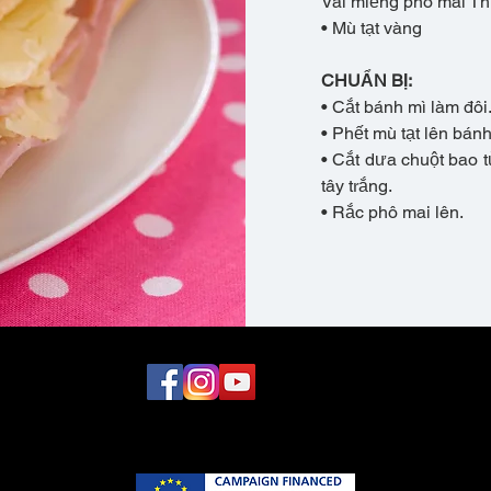
Vài miếng phô mai Th
• Mù tạt vàng
CHUẨN BỊ:
• Cắt bánh mì làm đôi
• Phết mù tạt lên bánh
• Cắt dưa chuột bao 
tây trắng.
• Rắc phô mai lên.