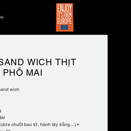
 hệ
SAND WICH THỊT
 PHÔ MAI
sand wich
g
dài
(dưa chuột bao tử, hành tây trắng…) •