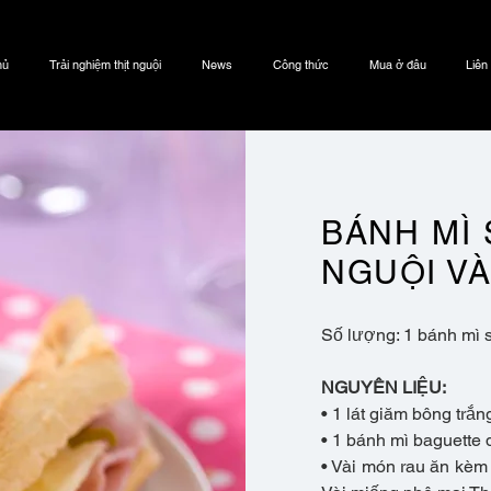
hủ
Trải nghiệm thịt nguội
News
Công thức
Mua ở đâu
Liên
BÁNH MÌ 
NGUỘI VÀ
Số lượng: 1 bánh mì 
NGUYÊN LIỆU:
• 1 lát giăm bông trắn
• 1 bánh mì baguette 
• Vài món rau ăn kèm 