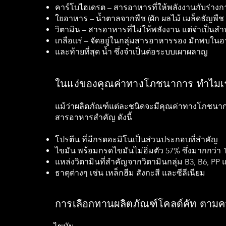
คาร์โบไฮเดรต – สารอาหารที่ให้พลังงานกับร่างกา
ใยอาหาร – น้ำตาลจากพืช (ผัก ผลไม้ เมล็ดธัญพืช 
วิตามิน – สารอาหารที่ไม่ให้พลังงาน แต่จำเป็
เกลือแร่ – จัดอยู่ในกลุ่มสารอาหารรอง มักพบใน
และท้ายที่สุด น้ำ ซึ่งจำเป็นต่อระบบเผาผลาญ
ในแง่ของคุณค่าทางโภชนาการ ทำไมเร
แม้ว่าผลิตภัณฑ์แต่ละชนิดจะมีคุณค่าทางโภชนากา
สารอาหารสำคัญ ดังนี้
โปรตีน ที่มีกรดอะมิโนเป็นส่วนประกอบที่สำคัญ
ไขมัน พร้อมกรดไขมันไม่อิ่มตัว 57% ซึ่งมากกว่า 
แหล่งวิตามินที่สำคัญจากวิตามินกลุ่ม B3, B6, PP
ธาตุต่างๆ เช่น เหล็กฮีม สังกะสี และซีลีเนียม
การเลือกทานผลิตภัณฑ์โคลด์คัท ตาม