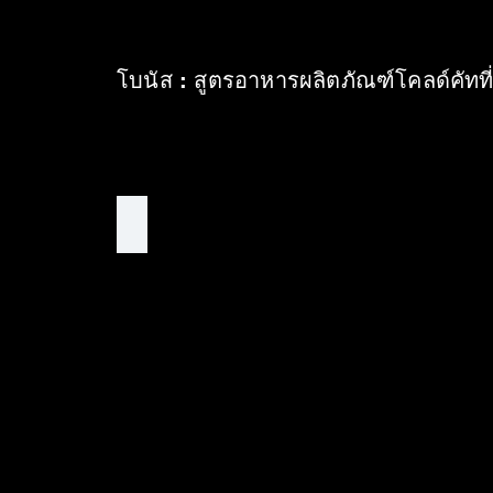
โบนัส : สูตรอาหารผลิตภัณฑ์โคลด์คัทท
Gourmet salad
สลัด
กระเทียม
ต้น
ใส่
ลาร์
ดอน
และ
แรดิ
ช