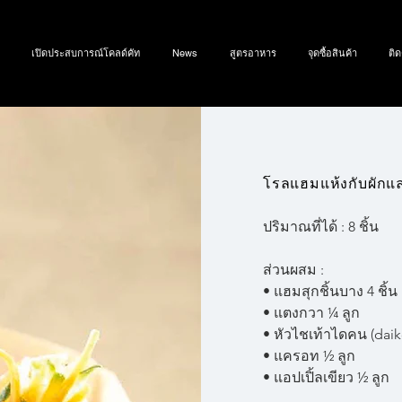
เปิดประสบการณ์โคลด์คัท
News
สูตรอาหาร
จุดซื้อสินค้า
ติด
โรลแฮมแห้งกับผักแล
ปริมาณที่ได้ : 8 ชิ้น
ส่วนผสม :
• แฮมสุกชิ้นบาง 4 ชิ้น
• แตงกวา ¼ ลูก
• หัวไชเท้าไดคน (daik
• แครอท ½ ลูก
• แอปเปิ้ลเขียว ½ ลูก