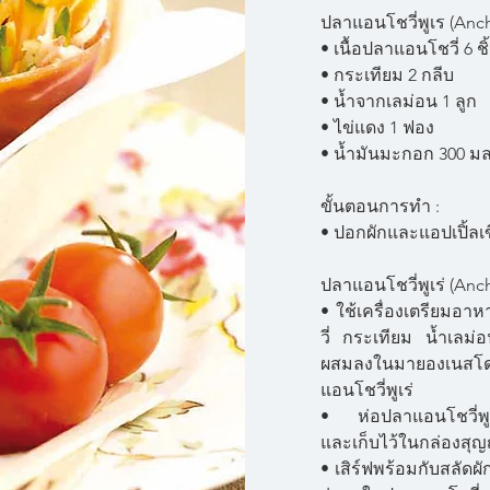
ปลาแอนโชวี่พูเร (Anc
• เนื้อปลาแอนโชวี่ 6 ชิ
• กระเทียม 2 กลีบ
• น้ำจากเลม่อน 1 ลูก
• ไข่แดง 1 ฟอง
• น้ำมันมะกอก 300 มล.
ขั้นตอนการทำ :
• ปอกผักและแอปเปิ้ลเ
ปลาแอนโชวี่พูเร่ (Anc
• ใช้เครื่องเตรียมอ
วี่ กระเทียม น้ำเลม่
ผสมลงในมายองเนสโดย
แอนโชวี่พูเร่
• ห่อปลาแอนโชวี่พูเร
และเก็บไว้ในกล่องส
• เสิร์ฟพร้อมกับสลัดผัก