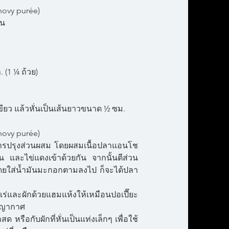
hovy purée)
้น
 (1 ¼ ถ้วย)
ขียว แล้วหั่นเป็นเส้นยาวขนาด ½ ซม.
hovy purée)
าหารปรุงส่วนผสม โดยผสมเนื้อปลาแอนโช
อน และไข่แดงเข้าด้วยกัน จากนั้นตีส่วน
ใส่น้ำมันมะกอกตามลงไป ก็จะได้ปลา
่และผักด้วยแฮมแห้งให้เหมือนปอเปี๊ยะ
ุญญากาศ
สด หรือกับผักที่หั่นเป็นแท่งเล็กๆ เพื่อใช้