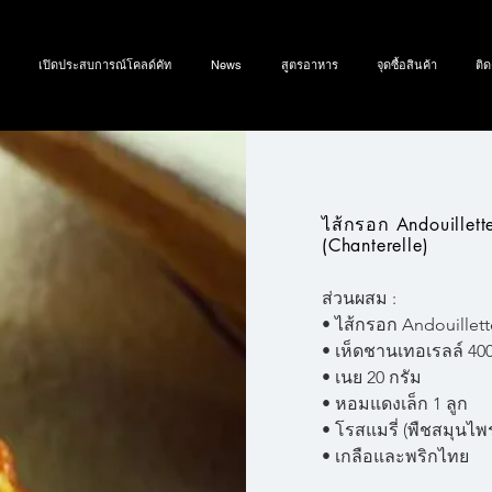
เปิดประสบการณ์โคลด์คัท
News
สูตรอาหาร
จุดซื้อสินค้า
ติด
ไส้กรอก Andouillett
(Chanterelle)
ส่วนผสม :
• ไส้กรอก Andouillette
• เห็ดชานเทอเรลล์ 400
• เนย 20 กรัม
• หอมแดงเล็ก 1 ลูก
• โรสแมรี่ (พืชสมุนไพร
• เกลือและพริกไทย