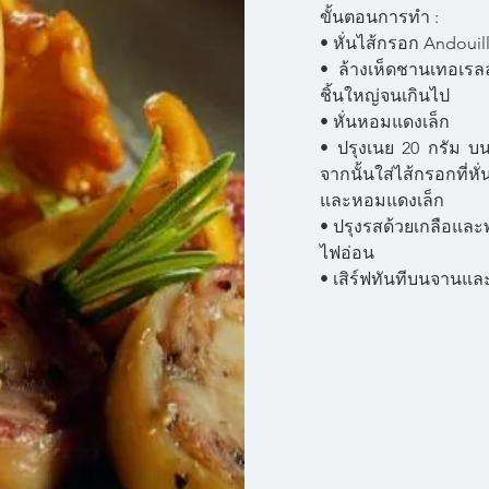
ขั้นตอนการทำ :
• หั่นไส้กรอก Andouill
• ล้างเห็ดชานเทอเรลล์
ชิ้นใหญ่จนเกินไป
• หั่นหอมแดงเล็ก
• ปรุงเนย 20 กรัม 
จากนั้นใส่ไส้กรอกที่
และหอมแดงเล็ก
• ปรุงรสด้วยเกลือและ
ไฟอ่อน
• เสิร์ฟทันทีบนจานแล